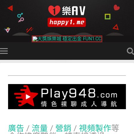
廣告
/
流量
/
營銷
/
視頻製作
等