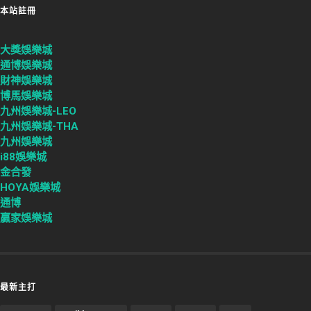
本站註冊
大獎娛樂城
通博娛樂城
財神娛樂城
博馬娛樂城
九州娛樂城-LEO
九州娛樂城-THA
九州娛樂城
i88娛樂城
金合發
HOYA娛樂城
通博
贏家娛樂城
最新主打