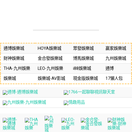
通博娛樂城
HOYA娛樂城
眾發娛樂城
贏家娛樂城
財神娛樂城
金合發娛樂城
博馬娛樂城
九州娛樂城
THA-九州娛樂
LEO-九州娛樂
i88娛樂城
通博
娛樂城
娛樂城-AV影城
現金版娛樂城
17懶人包