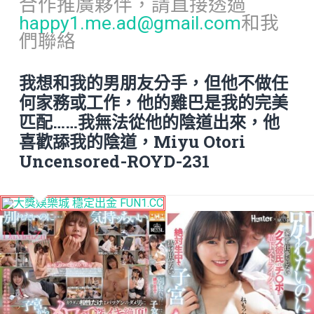
合作推廣夥伴，請直接透過
happy1.me.ad@gmail.com
和我
們聯絡
我想和我的男朋友分手，但他不做任
何家務或工作，他的雞巴是我的完美
匹配……我無法從他的陰道出來，他
喜歡舔我的陰道，Miyu Otori
Uncensored-ROYD-231