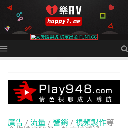
廣告
/
流量
/
營銷
/
視頻製作
等