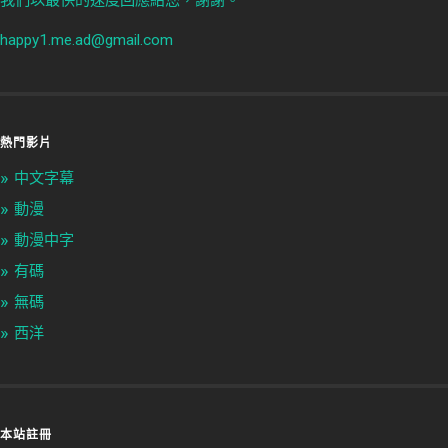
我們以最快的速度回應給您，謝謝。
happy1.me.ad@gmail.com
熱門影片
中文字幕
動漫
動漫中字
有碼
無碼
西洋
本站註冊