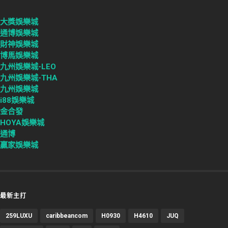
大獎娛樂城
通博娛樂城
財神娛樂城
博馬娛樂城
九州娛樂城-LEO
九州娛樂城-THA
九州娛樂城
i88娛樂城
金合發
HOYA娛樂城
通博
贏家娛樂城
最新主打
259LUXU
caribbeancom
H0930
H4610
JUQ