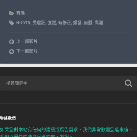
有碼
NHDTB
,
受虐狂
,
強烈
,
有修正
,
爆發
,
自慰
,
高潮
上一部影片
下一部影片
聯絡我們
如果您對本站有任何的建議或廣告需求，我們非常歡迎您能來信。