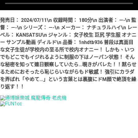
発売日： 2024/07/11\n 収録時間： 180分\n 出演者： —-\n 監
督： —-\n シリーズ： —-\n メーカー： ナチュラルハイ\n レー
ベル： KANSATSU\n ジャンル： 女子校生 巨尻 学生服 オナニ
ー サンプル動画 ディルド\n 品番： 1nhdtb936 普段は真面目
な女子生徒が学校内の至る所で校内オナニー！ しかも、いつ
でもどこでもイジれるように制服の下はノーパン状態！ そん
な秘密を知って連日観察していたら…覗きがバレた！！黙らせ
るためにおそったら恥じらいながらもド敏感！ 強引にカラダ
を弄ばれ「やめて…」という言葉とは裏腹にドM顔で絶頂を繰
り返す！！