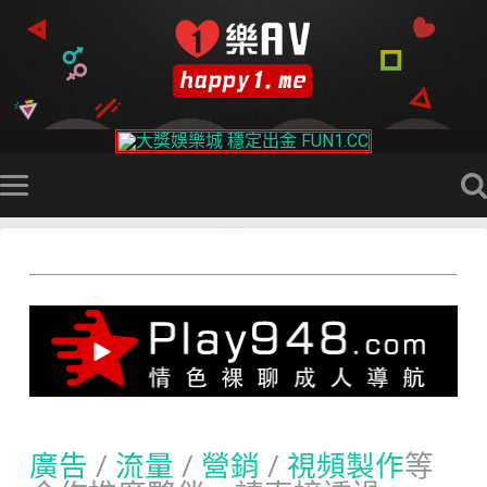
廣告
/
流量
/
營銷
/
視頻製作
等