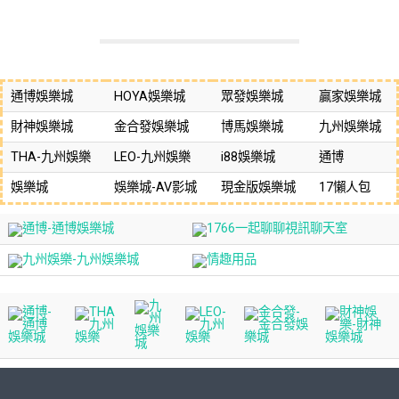
通博娛樂城
HOYA娛樂城
眾發娛樂城
贏家娛樂城
財神娛樂城
金合發娛樂城
博馬娛樂城
九州娛樂城
THA-九州娛樂
LEO-九州娛樂
i88娛樂城
通博
娛樂城
娛樂城-AV影城
現金版娛樂城
17懶人包