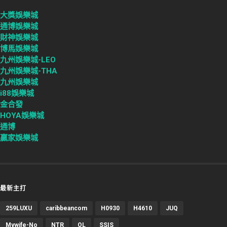
大獎娛樂城
通博娛樂城
財神娛樂城
博馬娛樂城
九州娛樂城-LEO
九州娛樂城-THA
九州娛樂城
i88娛樂城
金合發
HOYA娛樂城
通博
贏家娛樂城
最新主打
259LUXU
caribbeancom
H0930
H4610
JUQ
Mywife-No
NTR
OL
SSIS