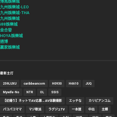
博馬娛樂城
九州娛樂城-LEO
九州娛樂城-THA
九州娛樂城
i88娛樂城
金合發
HOYA娛樂城
通博
贏家娛樂城
最新主打
259LUXU
caribbeancom
H0930
H4610
JUQ
Mywife-No
NTR
OL
SSIS
【初撮り】ネットでAV応募→AV体験撮影
エッチな
カリビアンコム
パコパコママ
マジ軟派
ラグジュTV
一本道
中出
主婦