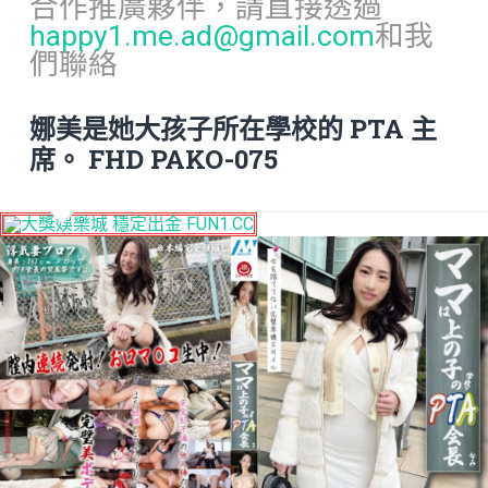
合作推廣夥伴，請直接透過
happy1.me.ad@gmail.com
和我
們聯絡
娜美是她大孩子所在學校的 PTA 主
席。 FHD PAKO-075