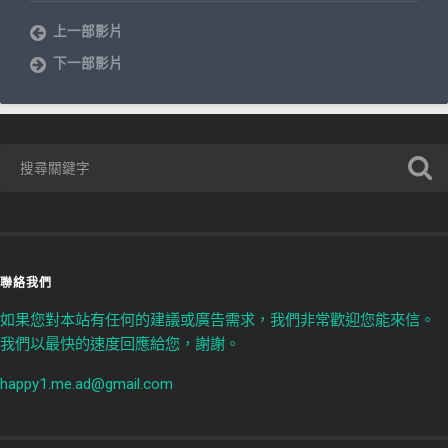
上一部影片
下一部影片
聯絡我們
如果您對本站有任何的建議或廣告需求，我們非常歡迎您能來信。
我們以最快的速度回應給您，謝謝。
happy1.me.ad@gmail.com