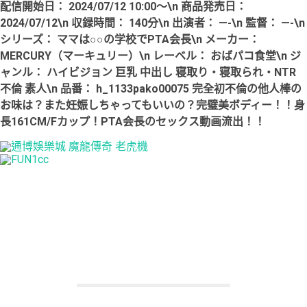
配信開始日： 2024/07/12 10:00～\n 商品発売日：
2024/07/12\n 収録時間： 140分\n 出演者： —-\n 監督： —-\n
シリーズ： ママは○○の学校でPTA会長\n メーカー：
MERCURY（マーキュリー）\n レーベル： おばパコ食堂\n ジ
ャンル： ハイビジョン 巨乳 中出し 寝取り・寝取られ・NTR
不倫 素人\n 品番： h_1133pako00075 完全初不倫の他人棒の
お味は？また妊娠しちゃってもいいの？完璧美ボディー！！身
長161CM/Fカップ！PTA会長のセックス動画流出！！