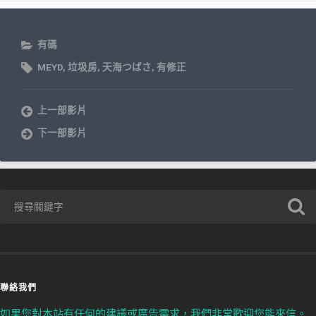
有碼
MEYD
,
垃圾房
,
天海つばさ
,
有修正
上一部影片
下一部影片
聯絡我們
如果您對本站有任何的建議或廣告需求，我們非常歡迎您能來信。