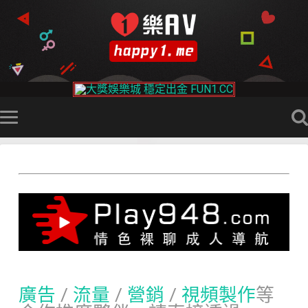
廣告
/
流量
/
營銷
/
視頻製作
等