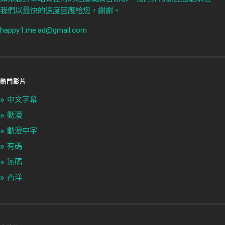
我們以最快的速度回應給您，謝謝。
happy1.me.ad@gmail.com
熱門影片
中文字幕
動漫
動漫中字
有碼
無碼
西洋