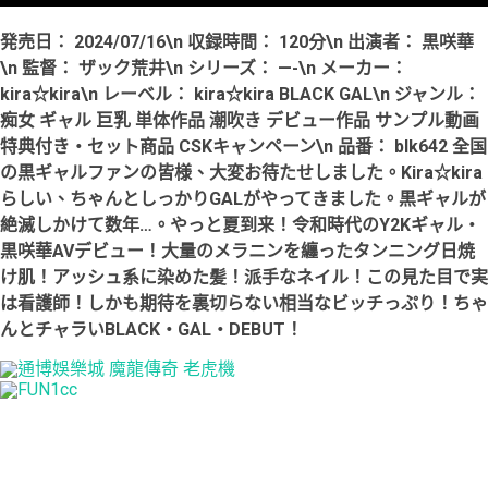
発売日： 2024/07/16\n 収録時間： 120分\n 出演者： 黒咲華
\n 監督： ザック荒井\n シリーズ： —-\n メーカー：
kira☆kira\n レーベル： kira☆kira BLACK GAL\n ジャンル：
痴女 ギャル 巨乳 単体作品 潮吹き デビュー作品 サンプル動画
特典付き・セット商品 CSKキャンペーン\n 品番： blk642 全国
の黒ギャルファンの皆様、大変お待たせしました。Kira☆kira
らしい、ちゃんとしっかりGALがやってきました。黒ギャルが
絶滅しかけて数年…。やっと夏到来！令和時代のY2Kギャル・
黒咲華AVデビュー！大量のメラニンを纏ったタンニング日焼
け肌！アッシュ系に染めた髪！派手なネイル！この見た目で実
は看護師！しかも期待を裏切らない相当なビッチっぷり！ちゃ
んとチャラいBLACK・GAL・DEBUT！