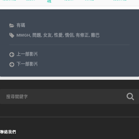
有碼
MMGH
,
問題
,
女友
,
性愛
,
情侶
,
有修正
,
雞巴
上一部影片
下一部影片
聯絡我們