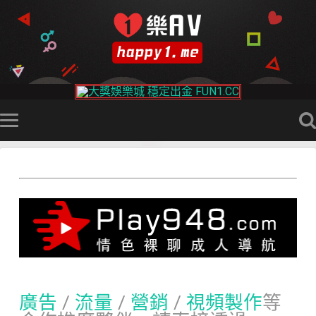
廣告
/
流量
/
營銷
/
視頻製作
等